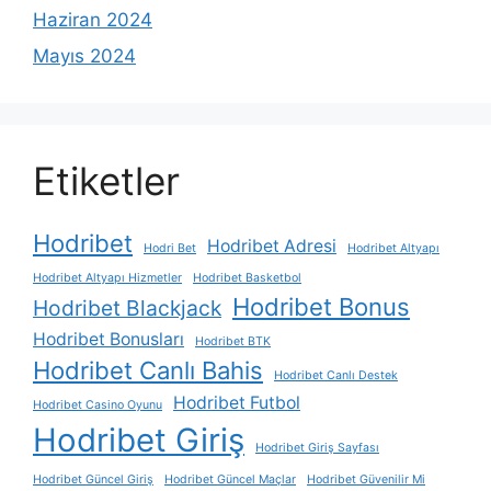
Haziran 2024
Mayıs 2024
Etiketler
Hodribet
Hodribet Adresi
Hodri Bet
Hodribet Altyapı
Hodribet Altyapı Hizmetler
Hodribet Basketbol
Hodribet Bonus
Hodribet Blackjack
Hodribet Bonusları
Hodribet BTK
Hodribet Canlı Bahis
Hodribet Canlı Destek
Hodribet Futbol
Hodribet Casino Oyunu
Hodribet Giriş
Hodribet Giriş Sayfası
Hodribet Güncel Giriş
Hodribet Güncel Maçlar
Hodribet Güvenilir Mi