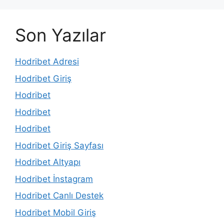
Son Yazılar
Hodribet Adresi
Hodribet Giriş
Hodribet
Hodribet
Hodribet
Hodribet Giriş Sayfası
Hodribet Altyapı
Hodribet İnstagram
Hodribet Canlı Destek
Hodribet Mobil Giriş