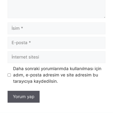
İsim
E-
posta
İnternet
sitesi
Daha sonraki yorumlarımda kullanılması için
adım, e-posta adresim ve site adresim bu
tarayıcıya kaydedilsin.