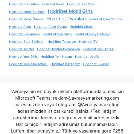
Hodribet Hizmetleri
Hodribet Kayıt
Hodribet Kaç Oldu
Hodribet Mobil Giriş
Hodribet Mobil Bahisler
Hodribet Oyunları
Hodribet Mobil Ödeme
Hodribet Para Yatırma
Hodribet Rulet
Hodribet Rulet Oyunu
Hodribet Sitesi
Hodribet Son Adresi
Hodribet Son Girişi
Hodribet Sosyal Medya
Hodribet Spor Bahisleri
Hodribet Telegram
Hodribet TV
Hodribet Twitter
Hodribet Twitter Promosyon
Hodribet Yeni Adresi
Hodribet Yeni Giriş
Hodribet Yeni Hesap
Hodribet Üyelik
Hodribet İnceleme Adresi
Hodribet İnstagram
Hodribet Şikayet
"Avrasya'nın en büyük reklam platformunda olmak için
Microsoft Teams:
reklam@avrasyamarketing.com
adresimizden veya Telegram: @Avrasyamarketing
adresimizden irtibat kurabilirsiniz. (Tek iletişim
adreslerimiz teams / telegram ve mail adresimizdir.
Harici hiçbir iletişim adresimiz bulunmamaktadır.
Lütfen itibar etmeyiniz.) Türkiye yasalarına göre 7258