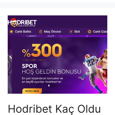
Hodribet Kaç Oldu