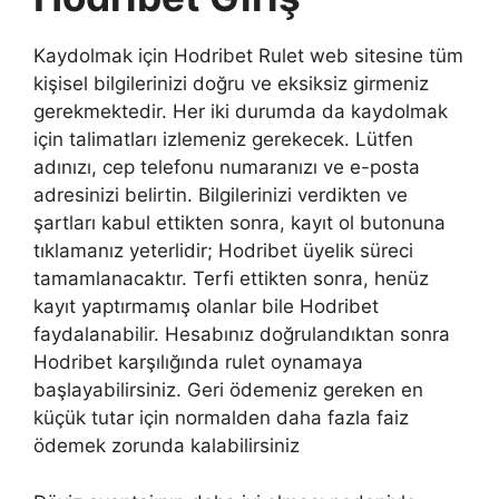
Kaydolmak için Hodribet Rulet web sitesine tüm
kişisel bilgilerinizi doğru ve eksiksiz girmeniz
gerekmektedir. Her iki durumda da kaydolmak
için talimatları izlemeniz gerekecek. Lütfen
adınızı, cep telefonu numaranızı ve e-posta
adresinizi belirtin. Bilgilerinizi verdikten ve
şartları kabul ettikten sonra, kayıt ol butonuna
tıklamanız yeterlidir; Hodribet üyelik süreci
tamamlanacaktır. Terfi ettikten sonra, henüz
kayıt yaptırmamış olanlar bile Hodribet
faydalanabilir. Hesabınız doğrulandıktan sonra
Hodribet karşılığında rulet oynamaya
başlayabilirsiniz. Geri ödemeniz gereken en
küçük tutar için normalden daha fazla faiz
ödemek zorunda kalabilirsiniz