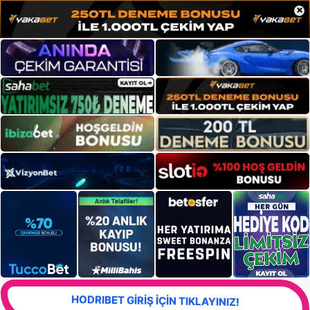
×
HODRIBET GİRİŞ İÇİN TIKLAYINIZ!