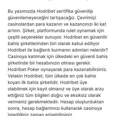
Bu yazımızda
Hodribet sertifika
güvenilip
güvenilemeyeceğini tartışacağız. Çevrimiçi
casinolardan para kazanın ve kazancınızı iki kat
artırın. Şirket, platformunda rulet oynamak için
çeşitli seçenekler sunuyor. Hodribet en güvenilir
bahis şirketlerinden biri olarak kabul ediliyor
Hodribet ile bağlantı kurmanın adımları nelerdir?
Casinoya katılmak için ülkedeki en güvenli bahis
şirketinde bir hesabınızın olması gerekir.
Hodribet Poker oynayarak para kazanabilirsiniz.
Velakin Hodribet, tüm ülkede en çok bahis
koyan ilk bahis şirketidir. Hodribet üye
olabilmek için kayıt olmanız ve üye olarak arzu
ettiğiniz tüm bilgileri doğru ve eksiksiz olarak
vermeniz gerekmektedir. Hesap oluşturduktan
sonra, hesap bağlantınızı kullanarak casinoya
istediğiniz zaman erişebilirsiniz