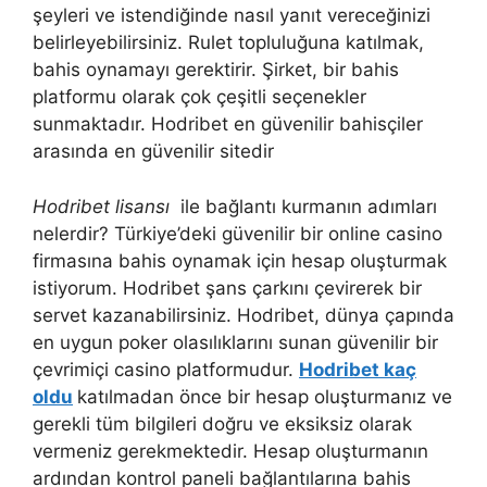
şeyleri ve istendiğinde nasıl yanıt vereceğinizi
belirleyebilirsiniz. Rulet topluluğuna katılmak,
bahis oynamayı gerektirir. Şirket, bir bahis
platformu olarak çok çeşitli seçenekler
sunmaktadır. Hodribet en güvenilir bahisçiler
arasında en güvenilir sitedir
Hodribet lisansı
ile bağlantı kurmanın adımları
nelerdir? Türkiye’deki güvenilir bir online casino
firmasına bahis oynamak için hesap oluşturmak
istiyorum. Hodribet şans çarkını çevirerek bir
servet kazanabilirsiniz. Hodribet, dünya çapında
en uygun poker olasılıklarını sunan güvenilir bir
çevrimiçi casino platformudur.
Hodribet kaç
oldu
katılmadan önce bir hesap oluşturmanız ve
gerekli tüm bilgileri doğru ve eksiksiz olarak
vermeniz gerekmektedir. Hesap oluşturmanın
ardından kontrol paneli bağlantılarına bahis