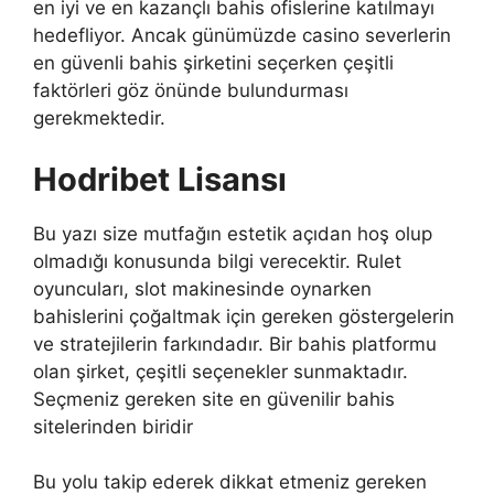
en iyi ve en kazançlı bahis ofislerine katılmayı
hedefliyor. Ancak günümüzde casino severlerin
en güvenli bahis şirketini seçerken çeşitli
faktörleri göz önünde bulundurması
gerekmektedir.
Hodribet Lisansı
Bu yazı size mutfağın estetik açıdan hoş olup
olmadığı konusunda bilgi verecektir. Rulet
oyuncuları, slot makinesinde oynarken
bahislerini çoğaltmak için gereken göstergelerin
ve stratejilerin farkındadır. Bir bahis platformu
olan şirket, çeşitli seçenekler sunmaktadır.
Seçmeniz gereken site en güvenilir bahis
sitelerinden biridir
Bu yolu takip ederek dikkat etmeniz gereken