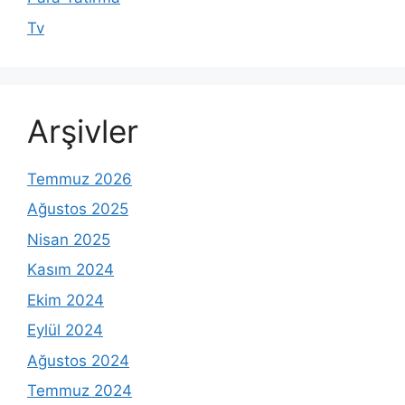
Tv
Arşivler
Temmuz 2026
Ağustos 2025
Nisan 2025
Kasım 2024
Ekim 2024
Eylül 2024
Ağustos 2024
Temmuz 2024