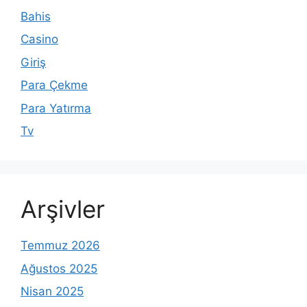
Bahis
Casino
Giriş
Para Çekme
Para Yatırma
Tv
Arşivler
Temmuz 2026
Ağustos 2025
Nisan 2025