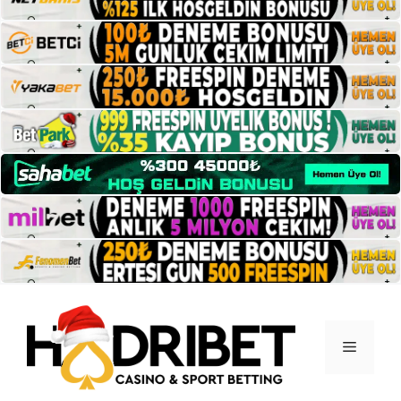
İçeriğe
atla
Menü