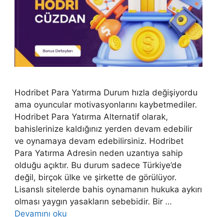
Hodribet Para Yatırma Durum hızla değişiyordu
ama oyuncular motivasyonlarını kaybetmediler.
Hodribet Para Yatırma Alternatif olarak,
bahislerinize kaldığınız yerden devam edebilir
ve oynamaya devam edebilirsiniz. Hodribet
Para Yatırma Adresin neden uzantıya sahip
olduğu açıktır. Bu durum sadece Türkiye’de
değil, birçok ülke ve şirkette de görülüyor.
Lisanslı sitelerde bahis oynamanın hukuka aykırı
olması yaygın yasakların sebebidir. Bir …
Devamını oku