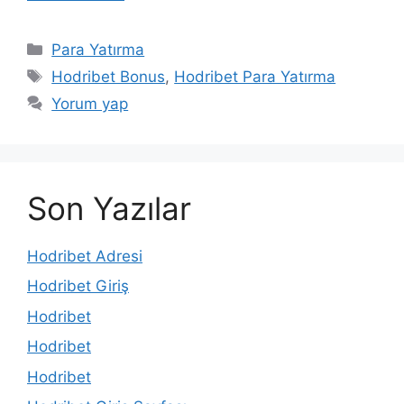
Kategoriler
Para Yatırma
Etiketler
Hodribet Bonus
,
Hodribet Para Yatırma
Yorum yap
Son Yazılar
Hodribet Adresi
Hodribet Giriş
Hodribet
Hodribet
Hodribet