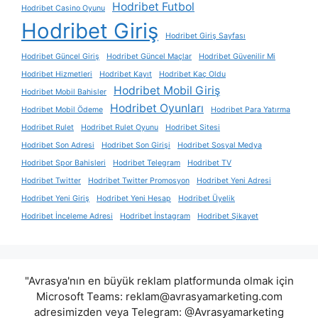
Hodribet Futbol
Hodribet Casino Oyunu
Hodribet Giriş
Hodribet Giriş Sayfası
Hodribet Güncel Giriş
Hodribet Güncel Maçlar
Hodribet Güvenilir Mi
Hodribet Hizmetleri
Hodribet Kayıt
Hodribet Kaç Oldu
Hodribet Mobil Giriş
Hodribet Mobil Bahisler
Hodribet Oyunları
Hodribet Mobil Ödeme
Hodribet Para Yatırma
Hodribet Rulet
Hodribet Rulet Oyunu
Hodribet Sitesi
Hodribet Son Adresi
Hodribet Son Girişi
Hodribet Sosyal Medya
Hodribet Spor Bahisleri
Hodribet Telegram
Hodribet TV
Hodribet Twitter
Hodribet Twitter Promosyon
Hodribet Yeni Adresi
Hodribet Yeni Giriş
Hodribet Yeni Hesap
Hodribet Üyelik
Hodribet İnceleme Adresi
Hodribet İnstagram
Hodribet Şikayet
"Avrasya'nın en büyük reklam platformunda olmak için
Microsoft Teams:
reklam@avrasyamarketing.com
adresimizden veya Telegram: @Avrasyamarketing