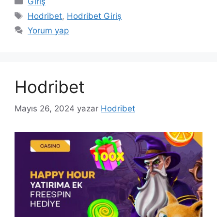
Giriş
Etiketler
Hodribet
,
Hodribet Giriş
Yorum yap
Hodribet
Mayıs 26, 2024
yazar
Hodribet