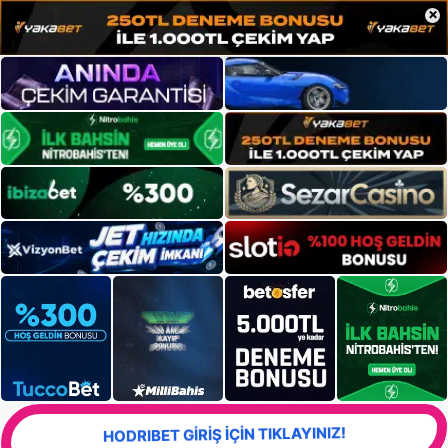
×
HODRIBET GİRİŞ İÇİN TIKLAYINIZ!