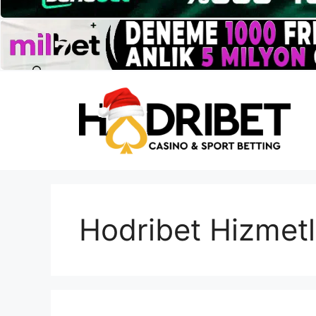
İçeriğe
atla
Hodribet Hizmetl