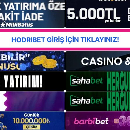
HODRIBET GİRİŞ İÇİN TIKLAYINIZ!