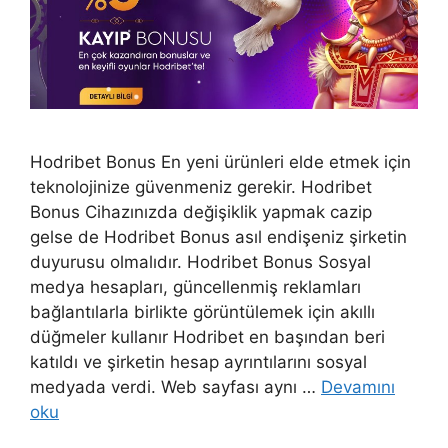
Hodribet Bonus En yeni ürünleri elde etmek için
teknolojinize güvenmeniz gerekir. Hodribet
Bonus Cihazınızda değişiklik yapmak cazip
gelse de Hodribet Bonus asıl endişeniz şirketin
duyurusu olmalıdır. Hodribet Bonus Sosyal
medya hesapları, güncellenmiş reklamları
bağlantılarla birlikte görüntülemek için akıllı
düğmeler kullanır Hodribet en başından beri
katıldı ve şirketin hesap ayrıntılarını sosyal
medyada verdi. Web sayfası aynı …
Devamını
oku