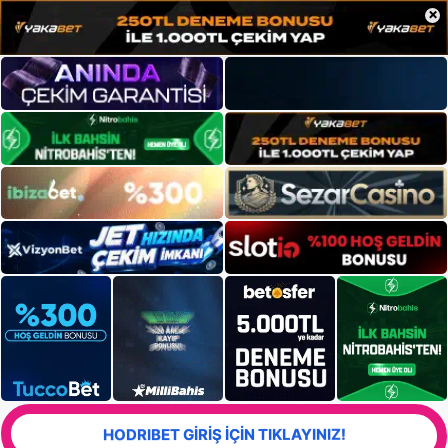
×
HODRIBET GİRİŞ İÇİN TIKLAYINIZ!