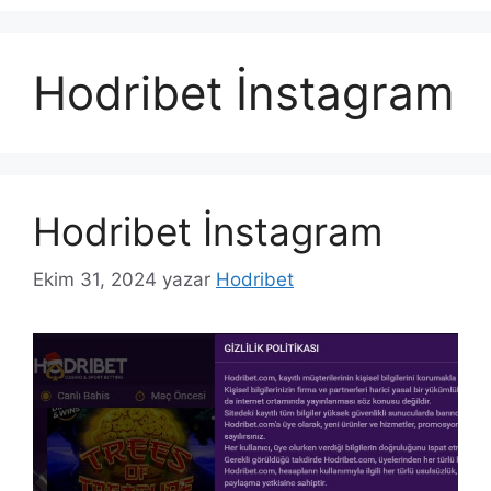
Hodribet İnstagram
Hodribet İnstagram
Ekim 31, 2024
yazar
Hodribet