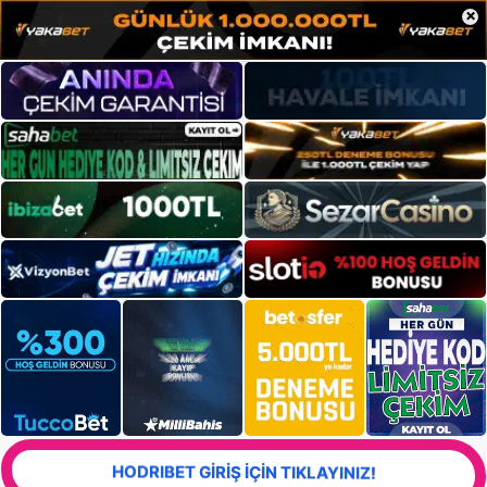
×
HODRIBET GİRİŞ İÇİN TIKLAYINIZ!