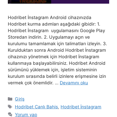
Hodribet İnstagram Android cihazınızda
Hodribet kurma adımları aşağıdaki gibidir: 1.
Hodribet İnstagram uygulamasını Google Play
Storedan indirin. 2. Uygulamayı açın ve
kurulumu tamamlamak için talimatları izleyin. 3.
Kurulduktan sonra Android Hodribet İnstagram
cihazınızı yönetmek için Hodribet İnstagram
kullanmaya başlayabilirsiniz. Hodribet Android
sürümünü yüklemek için, işletim sisteminin
kurulum sırasında belirli izinlere erişmesine izin
vermek çok önemlidir. …
Devamını oku
Kategoriler
Giriş
Etiketler
Hodribet Canlı Bahis
,
Hodribet İnstagram
Yorum yap