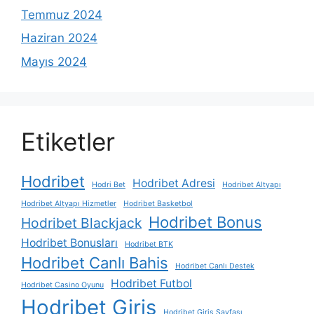
Temmuz 2024
Haziran 2024
Mayıs 2024
Etiketler
Hodribet
Hodribet Adresi
Hodri Bet
Hodribet Altyapı
Hodribet Altyapı Hizmetler
Hodribet Basketbol
Hodribet Bonus
Hodribet Blackjack
Hodribet Bonusları
Hodribet BTK
Hodribet Canlı Bahis
Hodribet Canlı Destek
Hodribet Futbol
Hodribet Casino Oyunu
Hodribet Giriş
Hodribet Giriş Sayfası