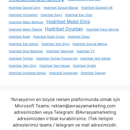
Hodribet Güncel Giriş
Hodribet Güncel Maçlar
Hodribet Güvenilir Mi
Hodribet Hizmetleri
Hodribet Kayıt
Hodribet Kaç Oldu
Hodribet Mobil Giriş
Hodribet Mobil Bahisler
Hodribet Oyunları
Hodribet Mobil Ödeme
Hodribet Para Yatırma
Hodribet Rulet
Hodribet Rulet Oyunu
Hodribet Sitesi
Hodribet Son Adresi
Hodribet Son Girişi
Hodribet Sosyal Medya
Hodribet Spor Bahisleri
Hodribet Telegram
Hodribet TV
Hodribet Twitter
Hodribet Twitter Promosyon
Hodribet Yeni Adresi
Hodribet Yeni Giriş
Hodribet Yeni Hesap
Hodribet Üyelik
Hodribet İnceleme Adresi
Hodribet İnstagram
Hodribet Şikayet
"Avrasya'nın en büyük reklam platformunda olmak için
Microsoft Teams:
reklam@avrasyamarketing.com
adresimizden veya Telegram: @Avrasyamarketing
adresimizden irtibat kurabilirsiniz. (Tek iletişim
adreslerimiz teams / telegram ve mail adresimizdir.