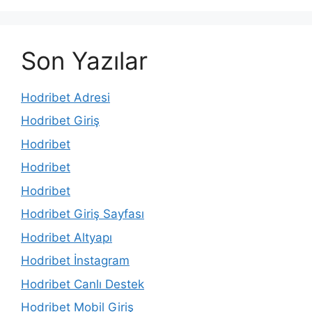
Son Yazılar
Hodribet Adresi
Hodribet Giriş
Hodribet
Hodribet
Hodribet
Hodribet Giriş Sayfası
Hodribet Altyapı
Hodribet İnstagram
Hodribet Canlı Destek
Hodribet Mobil Giriş