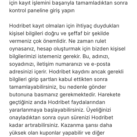
için kayıt işlemini başarıyla tamamladıktan sonra
kontrol paneline giriş yapın
Hodribet kayıt olmaları için ihtiyaç duydukları
kişisel bilgileri doğru ve şeffaf bir şekilde
vermeniz çok önemlidir. Ne zaman rulet
oynasanız, hesap oluşturmak için bizden kişisel
bilgilerimizi istemeniz gerekir. Bu, adınızı,
soyadınızı, iletişim numaranızı ve e-posta
adresinizi içerir. Hodribet kaydını ancak gerekli
bilgileri girip şartları kabul ettikten sonra
tamamlayabilirsiniz, bu nedenle gönder
butonuna basmanız gerekmektedir. Harekete
geçtiğiniz anda Hodribet faydalarından
yararlanmaya başlayabilirsiniz. Üyeliğinizi
onayladıktan sonra oyun sürenizi Hodribet
kadar artırabilirsiniz. Kazanma şansı daha
yüksek olan kuponlar yapabilir ve diğer