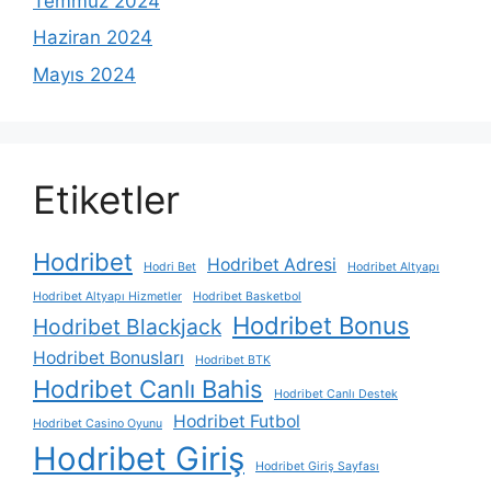
Temmuz 2024
Haziran 2024
Mayıs 2024
Etiketler
Hodribet
Hodribet Adresi
Hodri Bet
Hodribet Altyapı
Hodribet Altyapı Hizmetler
Hodribet Basketbol
Hodribet Bonus
Hodribet Blackjack
Hodribet Bonusları
Hodribet BTK
Hodribet Canlı Bahis
Hodribet Canlı Destek
Hodribet Futbol
Hodribet Casino Oyunu
Hodribet Giriş
Hodribet Giriş Sayfası