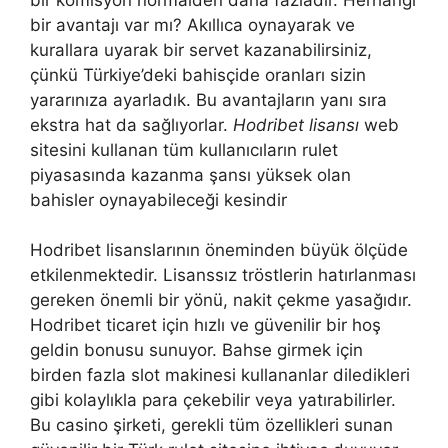
bir avantajı var mı? Akıllıca oynayarak ve
kurallara uyarak bir servet kazanabilirsiniz,
çünkü Türkiye’deki bahisçide oranları sizin
yararınıza ayarladık. Bu avantajların yanı sıra
ekstra hat da sağlıyorlar.
Hodribet lisansı
web
sitesini kullanan tüm kullanıcıların rulet
piyasasında kazanma şansı yüksek olan
bahisler oynayabileceği kesindir
Hodribet lisanslarının öneminden büyük ölçüde
etkilenmektedir. Lisanssız tröstlerin hatırlanması
gereken önemli bir yönü, nakit çekme yasağıdır.
Hodribet ticaret için hızlı ve güvenilir bir hoş
geldin bonusu sunuyor. Bahse girmek için
birden fazla slot makinesi kullananlar diledikleri
gibi kolaylıkla para çekebilir veya yatırabilirler.
Bu casino şirketi, gerekli tüm özellikleri sunan