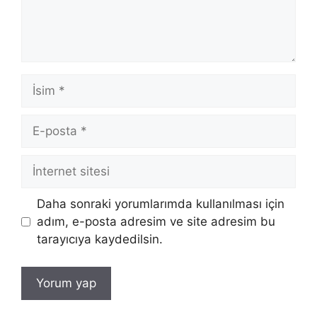
İsim
E-
posta
İnternet
sitesi
Daha sonraki yorumlarımda kullanılması için
adım, e-posta adresim ve site adresim bu
tarayıcıya kaydedilsin.