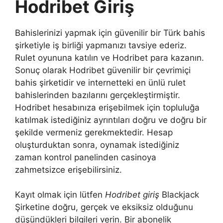
Hodribet Giriş
Bahislerinizi yapmak için güvenilir bir Türk bahis
şirketiyle iş birliği yapmanızı tavsiye ederiz.
Rulet oyununa katılın ve Hodribet para kazanın.
Sonuç olarak Hodribet güvenilir bir çevrimiçi
bahis şirketidir ve internetteki en ünlü rulet
bahislerinden bazılarını gerçekleştirmiştir.
Hodribet hesabınıza erişebilmek için topluluğa
katılmak istediğiniz ayrıntıları doğru ve doğru bir
şekilde vermeniz gerekmektedir. Hesap
oluşturduktan sonra, oynamak istediğiniz
zaman kontrol panelinden casinoya
zahmetsizce erişebilirsiniz.
Kayıt olmak için lütfen
Hodribet giriş
Blackjack
Şirketine doğru, gerçek ve eksiksiz olduğunu
düşündükleri bilgileri verin. Bir abonelik